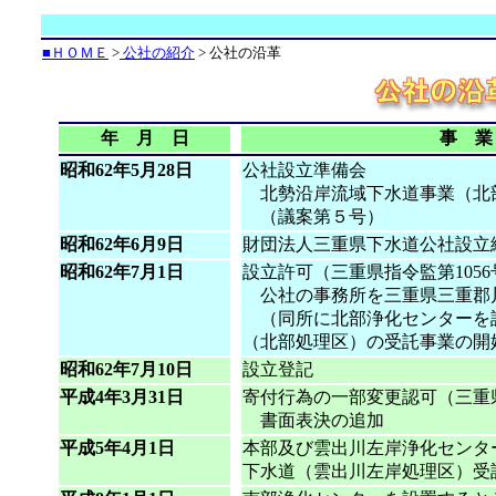
■ＨＯＭＥ
>
公社の紹介
> 公社の沿革
年 月 日
事 業
昭和62年5月28日
公社設立準備会
北勢沿岸流域下水道事業（北
（議案第５号）
昭和62年6月9日
財団法人三重県下水道公社設立
昭和62年7月1日
設立許可（三重県指令監第1056
公社の事務所を三重県三重郡川
（同所に北部浄化センターを
（北部処理区）の受託事業の開
昭和62年7月10日
設立登記
平成4年3月31日
寄付行為の一部変更認可（三重県
書面表決の追加
平成5年4月1日
本部及び雲出川左岸浄化センタ
下水道（雲出川左岸処理区）受