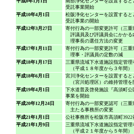
平成8年1月1日
南部浄化センターを設置すると
受託事業開始
平成10年4月1日
松阪浄化センターを設置すると
受託事業の開始
平成12年3月27日
寄付行為の一部変更許可（三重
評議員及び評議員会にかかる
理事長の選任方法の変更
平成17年1月11日
寄付行為の一部変更許可（三重
理事・評議員の定数の減
平成18年1月17日
三重県流域下水道施設指定管理
（平成１８年度から３年間）
平成18年6月1日
宮川浄化センターを設置すると
（宮川処理区）の維持管理を
平成19年4月1日
下水道普及啓発施設『高須町公
事業を開始
平成20年12月24日
寄付行為の一部変更認可（三重
主たる事務所の変更
平成21年1月1日
公社事務所を松阪市高須町392
平成21年1月9日
三重県流域下水道施設指定管理
（平成２１年度から５年間）